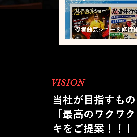
7月23日
「忍者曲芸ショー＆修行
催！
VISION
当社が目指すもの
「最高のワクワク
キをご提案！！」