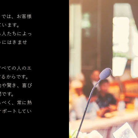
トでは、お客様
ています。
る人たちによっ
うにはきませ
すべての人のエ
するからです。
動や驚き、喜び
間です。
るべく、常に熱
サポートしてい