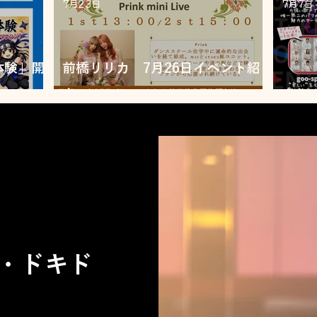
7月23日
7月7日
体験」開
前橋リリカ 7月26日イベント紹
介
音祭7
・ドキド