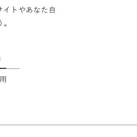
サイトやあなた自
う。
態
用