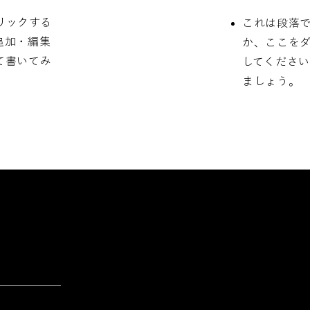
リックする
これは段落
追加・編集
か、ここを
て書いてみ
してくださ
ましょう。