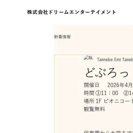
株式会社ドリームエンターテイメント
新着情報
Tannebe Emi Tane
どぶろっ
開催日	2026
時間	①11：00　②
場所	1F ピオニコー
観覧無料