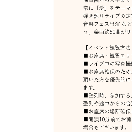
保育園から大学まで
常に「愛」をテーマ
弾き語りライブの定
音楽フェス出演 な
う。楽曲約50曲が
【イベント観覧方法
■お座席・観覧エリ
■ライブ中の写真撮
■お座席確保のため
頂いた方を優先的に
ます。
■整列時、参加する
整列や途中からの合
■お座席の場所確保
■開演10分前でお
場合もございます。