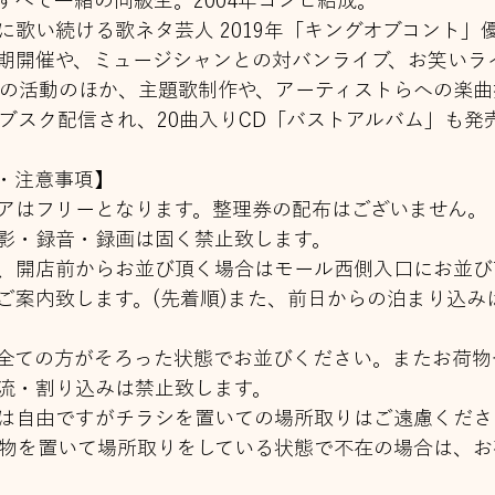
すべて一緒の同級生。2004年コンビ結成。
に歌い続ける歌ネタ芸人 2019年「キングオブコント」
期開催や、ミュージシャンとの対バンライブ、お笑いラ
どの活動のほか、主題歌制作や、アーティストらへの楽曲
サブスク配信され、20曲入りCD「バストアルバム」も発
・注意事項】
アはフリーとなります。整理券の配布はございません。
影・録音・録画は固く禁止致します。
、開店前からお並び頂く場合はモール西側入口にお並び
ご案内致します。(先着順)また、前日からの泊まり込み
全ての方がそろった状態でお並びください。またお荷物
流・割り込みは禁止致します。
は自由ですがチラシを置いての場所取りはご遠慮くださ
荷物を置いて場所取りをしている状態で不在の場合は、