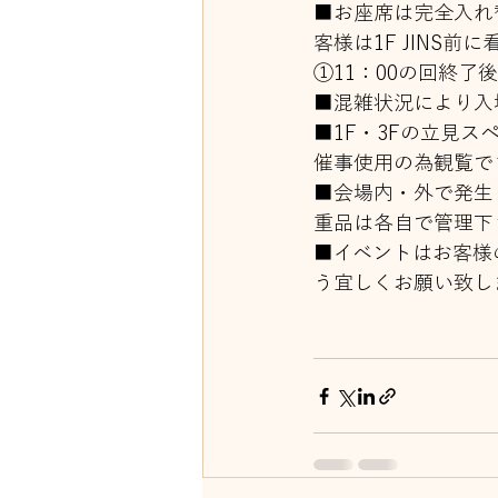
■お座席は完全入れ
客様は1F JINS
①11：00の回終了
■混雑状況により入
■1F・3Fの立見
催事使用の為観覧で
■会場内・外で発生
重品は各自で管理下
■イベントはお客様
う宜しくお願い致し