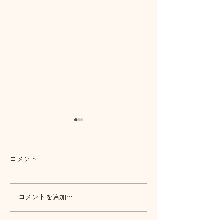
コメント
音祭7月12日開
コメントを追加…
前橋リリカ 7月26日イベ
ント紹介