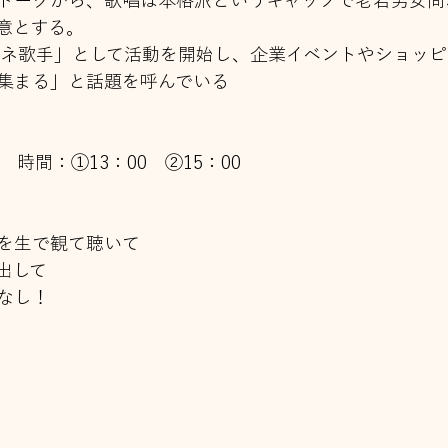
トークから、歌唱は本格派というギャップで老若男女問
意とする。
ノマネ歌手」として活動を開始し、企業イベントやショッ
集まる」と話題を呼んでいる
） 時間：①13：00　②15：00
を生で観て聴いて
出して
なし！