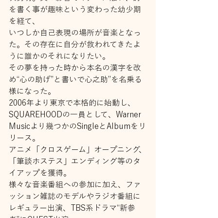
を書く事が趣味という変わった幼少期
を経て、
いつしか⾃⼰表現の場所が⾳楽となっ
た。その存在に⾃分が救われてきたよ
うに誰かのそれになりたい。
その夢を持った時から本名の漢字を改
め“⼼の助げ”と書いで⼼之助”を名乗る
様になった。
2006年より東京で本格的に始動し、
SQUAREHOODの⼀員として、Warner 
Musicより幾つかのSingleとAIbumをリ
リース。
アニメ「クロスゲーム」オープニング、
「筆談ホステス」エンディング等のタ
イアップを獲得。
様々な⾳楽番組への参加に加え、ファ
ッション雑誌のモデルやラジオ番組に
レギュラー出演、TBS系ドラマ“新参