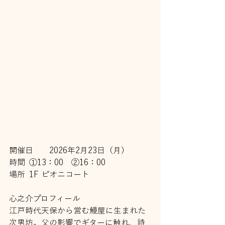
開催日	2026年2月23日（月）
時間	①13：00　②16：00　
場所	1F ピオニコート
心之介プロフィール
江⼾時代天保から営む鰻屋に⽣まれた
次男坊。⽗の影響でギターに触れ、詩