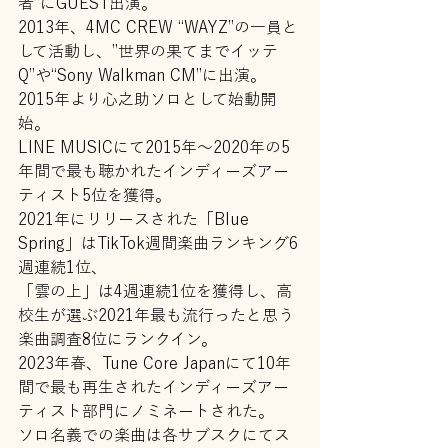
者”にGUEST出演。
2013年、4MC CREW “WAYZ”の⼀員と
して活動し、”世界の果てまでイッテ
Q”や“Sony Walkman CM”に出演。
2015年より⼼之助ソロとして始動開
始。
LINE MUSICにて2015年〜2020年の5
年間で最も聴かれたインディーズアー
ティスト5位を獲得。
2021年にリリースされた「Blue 
Spring」はTikTok週間楽曲ランキング6
週連続1位、
「雲の上」は4週連続1位を獲得し、⾼
校⽣が選ぶ2021年最も流⾏ったと思う
楽曲調査8位にランクイン。
2023年春、Tune Core Japanにて10年
間で最も再⽣されたインディーズアー
ティスト部⾨にノミネートされた。
ソロ名義での楽曲は各サブスクにてス