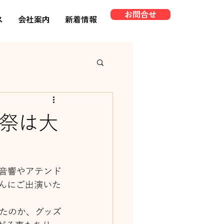
お問合せ
ス
会社案内
新着情報
涼祭は大
音響やアテンド
んにご出演いた
たのか、グッズ