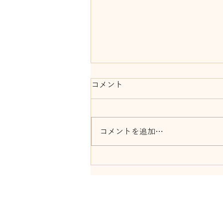
コメント
コメントを追加…
「忍者曲芸ショー＆修行体
験」開催！