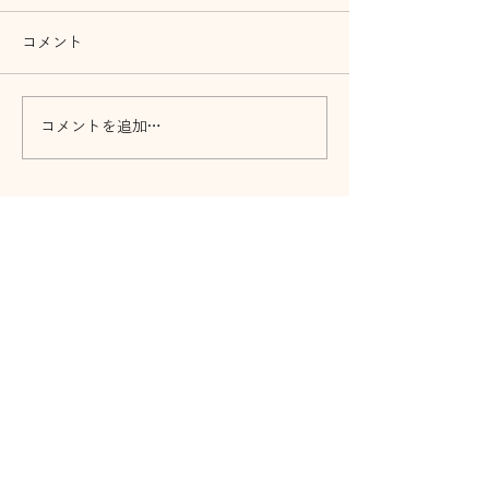
コメント
音祭開催 ガーデン前橋
コメントを追加…
「忍者曲芸ショ
体験」開催！
Home
ご依頼いただけるサービス
会社案内
ブログ
問合せ