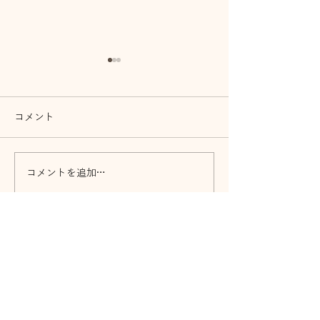
コメント
音祭7月12日開
コメントを追加…
前橋リリカ 7月26日イベ
ント紹介
Home
ご依頼いただけるサービス