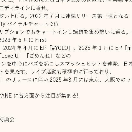
 をベースに、同世代の抱える日常や恋愛の悩みなどを共感
ロディラインに乗せ、
い上げる。2022 年 7 月に連続リリース第一弾とな
ify バイラルチャート 3位
リプションでもチャートインし話題を集め勢いに乗る。
 年 6 月に First
、2024 年 4 月に EP「#YOLO」、2025 年 1 月に EP「
」「Love U」「ごめんね」などの
ティーンを中心にバズを起こしスマッシュヒットを連発、日
トを果たす。ライブ活動も積極的に行っており、
y Girl」のリリースに伴い 2025 年8 月には東京、大阪
YANE に各方面から注目が集まる!
特典会