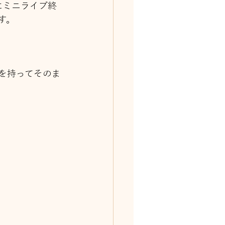
にミニライブ終
す。
を持ってそのま