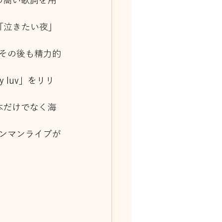
性の高い歌詞を用
る「泣きたい夜」
その後も精力的
my luv」をリリ
本だけでなく海
でのワンマンライブが