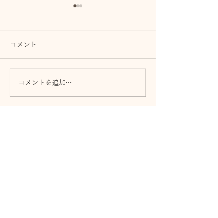
コメント
音祭開催 ガーデン前橋
コメントを追加…
「忍者曲芸ショ
体験」開催！
Home
ご依頼いただけるサービス
会社案内
ブログ