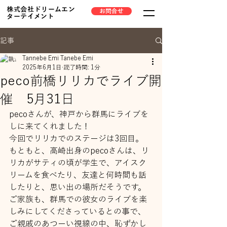
株式会社ドリームエン
お問合せ
ターテイメント
記事
Tannebe Emi Tanebe Emi
2025年6月1日
読了時間: 1分
peco前橋リリカでライブ開
催 5月31日
pecoさんが、神戸から群馬にライブを
しに来てくれました！
今回でリリカでのステージは3回目。
もともと、高崎出身のpecoさんは、リ
リカがサティの頃が学生で、アイスク
リームを食べたり、友達と何時間も話
したりと、思い出の場所だそうです。
ご家族も、群馬での彼女のライブを楽
しみにしてくださっているとの事で、
ご親戚のあつーい視線の中、恥ずかし