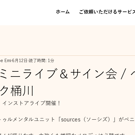
ホーム
ご依頼いただけるサービ
be Emi
6月12日
読了時間: 1分
es ミニライブ＆サイン会 /
ク桶川
シズ）インストアライブ開催！
ゥルメンタルユニット「sources（ソーシズ）」がベ